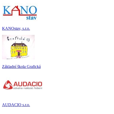
KANOstav, s.r.o.
Základní škola Grafická
AUDACIO s.r.o.