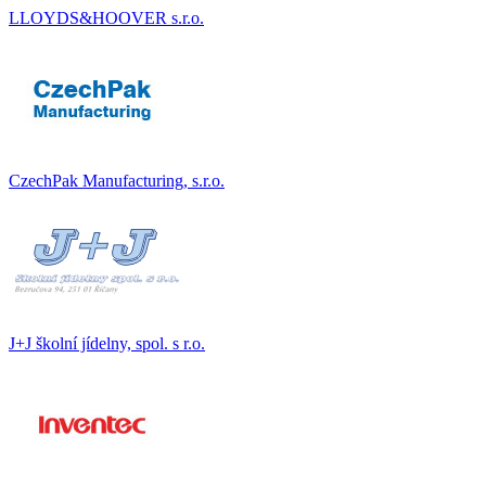
LLOYDS&HOOVER s.r.o.
CzechPak Manufacturing, s.r.o.
J+J školní jídelny, spol. s r.o.