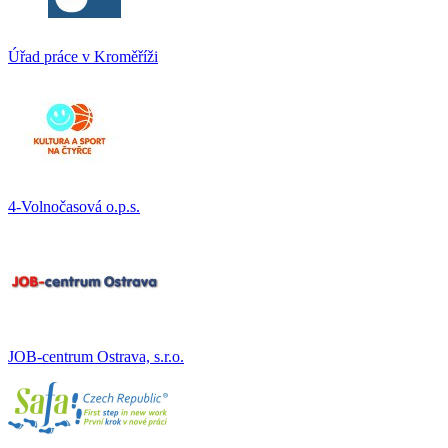
Úřad práce v Kroměříži
4-Volnočasová o.p.s.
JOB-centrum Ostrava, s.r.o.