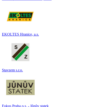
EKOLTES Hranice, a.s.
Stavzem s.r.o.
Fokus Praha o.s. - Jůnův statek