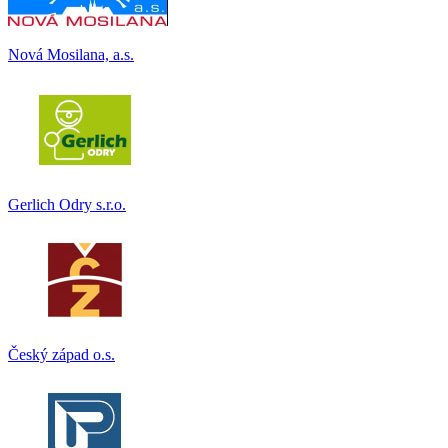
Nová Mosilana, a.s.
Gerlich Odry s.r.o.
Český západ o.s.