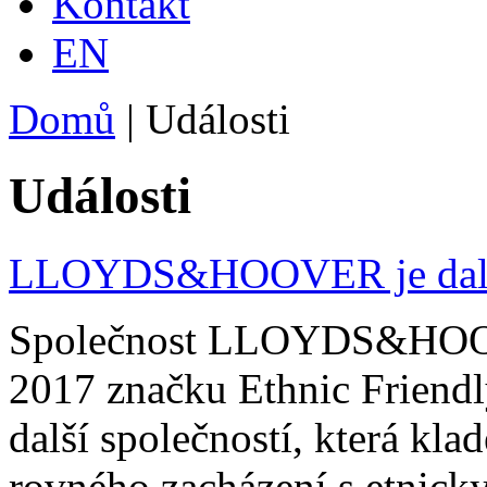
Kontakt
EN
Domů
| Události
Události
LLOYDS&HOOVER je další 
Společnost LLOYDS&HOOVER
2017 značku Ethnic Friendly
další společností, která kl
rovného zacházení s etnick