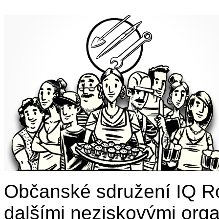
Občanské sdružení IQ Ro
dalšími neziskovými org