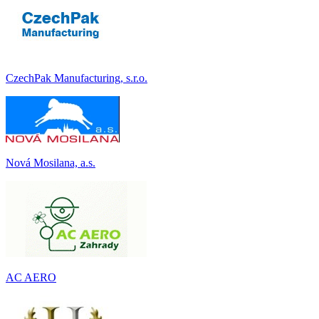
CzechPak Manufacturing, s.r.o.
Nová Mosilana, a.s.
AC AERO