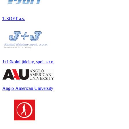
T-SOFT a.s.
J+J školní jídelny, spol. s r.o.
Anglo-American University