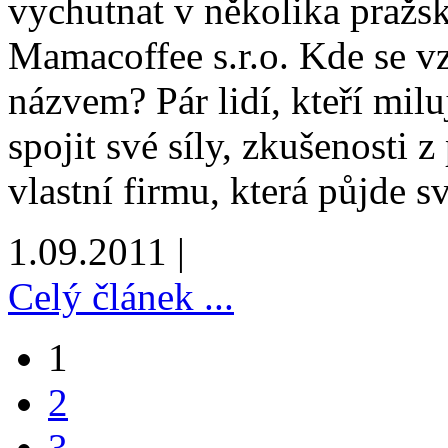
vychutnat v několika pražs
Mamacoffee s.r.o. Kde se v
názvem? Pár lidí, kteří miluj
spojit své síly, zkušenosti 
vlastní firmu, která půjde s
1.09.2011 |
Celý článek ...
1
2
3