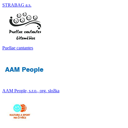
STRABAG a.s.
Puellae cantantes
AAM People, s.r.o., org. složka