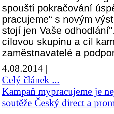
spouští pokračování ús
pracujeme“ s novým výst
stojí jen Vaše odhodlání"
cílovou skupinu a cíl ka
zaměstnavatelé a podpo
4.08.2014 |
Celý článek ...
Kampaň mypracujeme je nej
soutěže Český direct a pro