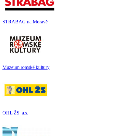
STRABAG na Moravě
Muzeum romské kultury
OHL ŽS, a.s.