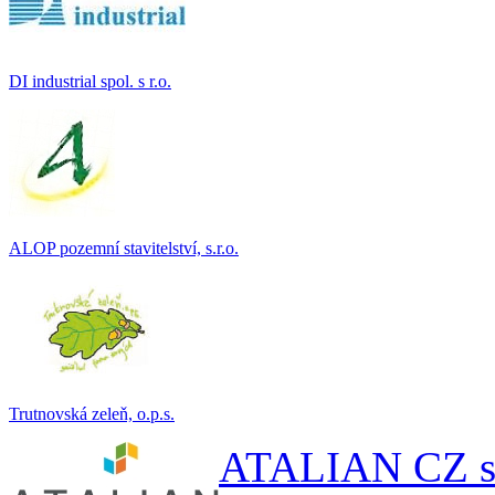
DI industrial spol. s r.o.
ALOP pozemní stavitelství, s.r.o.
Trutnovská zeleň, o.p.s.
ATALIAN CZ s.