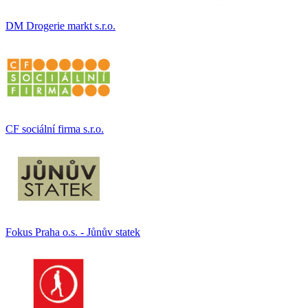
DM Drogerie markt s.r.o.
CF sociální firma s.r.o.
Fokus Praha o.s. - Jůnův statek