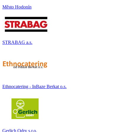
Město Hodonín
STRABAG a.s.
Ethnocatering - InBaze Berkat o.s.
Gerlich Odry s.r.o.