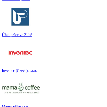
Úřad práce ve Zlíně
Inventec (Czech), s.r.o.
Mamacoffee s.r.o.