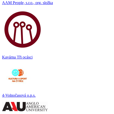
AAM People, s.r.o., org. složka
Kavárna Tři ocásci
4-Volnočasová o.p.s.