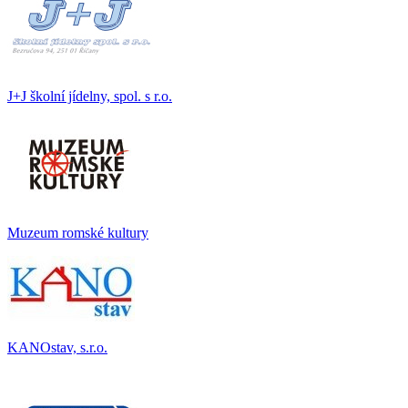
J+J školní jídelny, spol. s r.o.
Muzeum romské kultury
KANOstav, s.r.o.