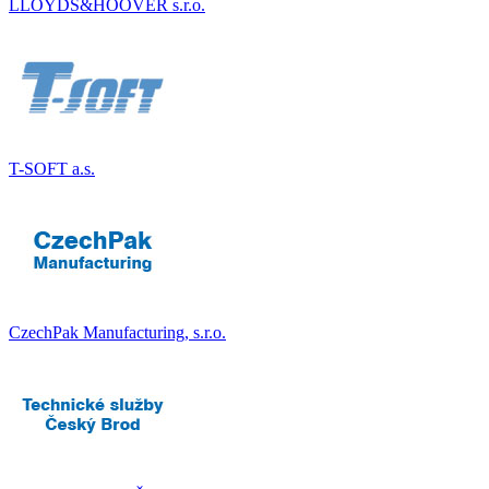
LLOYDS&HOOVER s.r.o.
T-SOFT a.s.
CzechPak Manufacturing, s.r.o.