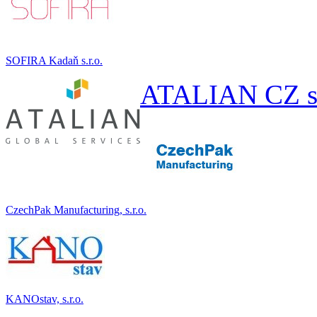
SOFIRA Kadaň s.r.o.
ATALIAN CZ s.
CzechPak Manufacturing, s.r.o.
KANOstav, s.r.o.