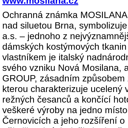
www.mosilana.cz
Ochranná známka MOSILANA, je
nad siluetou Brna, symbolizuj
a.s. – jednoho z nejvýznamně
dámských kostýmových tkanin z
vlastníkem je italský nadná
svého vzniku Nová Mosilana,
GROUP, zásadním způsobem zm
kterou charakterizuje ucelený 
režných česanců a končící ho
veškeré výroby na jedno místo
Černovicích a jeho rozšíření o