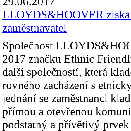
29.06.2017
LLOYDS&HOOVER získala 
zaměstnavatel
Společnost LLOYDS&HOOVER
2017 značku Ethnic Friendly
další společností, která kl
rovného zacházení s etnick
jednání se zaměstnanci klad
přímou a otevřenou komuni
podstatný a přívětivý prvek 