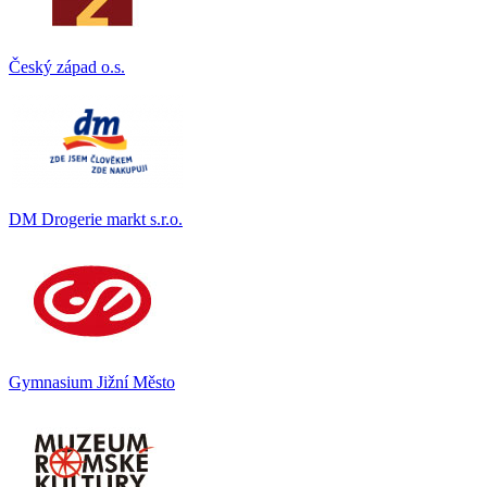
Český západ o.s.
DM Drogerie markt s.r.o.
Gymnasium Jižní Město