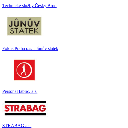
Technické služby Český Brod
Fokus Praha o.s. - Jůnův statek
Personal fabric, a.s.
STRABAG a.s.