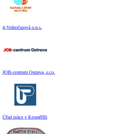
4-Volnočasová o.p.s.
JOB-centrum Ostrava, s.r.o.
Úřad práce v Kroměříži