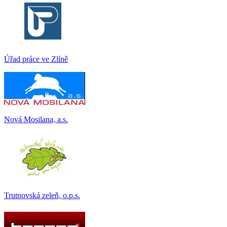
Úřad práce ve Zlíně
Nová Mosilana, a.s.
Trutnovská zeleň, o.p.s.