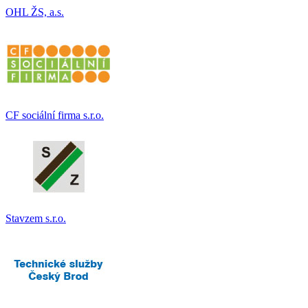
OHL ŽS, a.s.
CF sociální firma s.r.o.
Stavzem s.r.o.