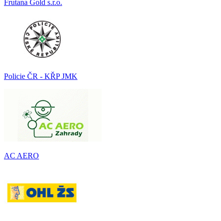
Frutana Gold s.r.o.
Policie ČR - KŘP JMK
AC AERO