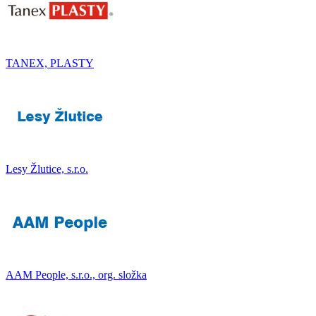
TANEX, PLASTY
Lesy Žlutice, s.r.o.
AAM People, s.r.o., org. složka